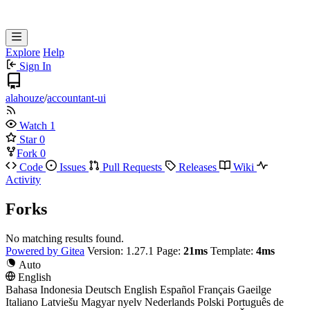
Explore
Help
Sign In
alahouze
/
accountant-ui
Watch
1
Star
0
Fork
0
Code
Issues
Pull Requests
Releases
Wiki
Activity
Forks
No matching results found.
Powered by Gitea
Version: 1.27.1
Page:
21ms
Template:
4ms
Auto
English
Bahasa Indonesia
Deutsch
English
Español
Français
Gaeilge
Italiano
Latviešu
Magyar nyelv
Nederlands
Polski
Português de