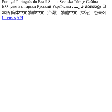
Portugal
Português do Brasil
Suomi
Svenska
Türkçe
Čeština
Ελληνικά
Български
Русский
Українська
فارسی
മലയാളം
日
本語
简体中文
繁體中文（台灣）
繁體中文（香港）
한국어
Licenses
API