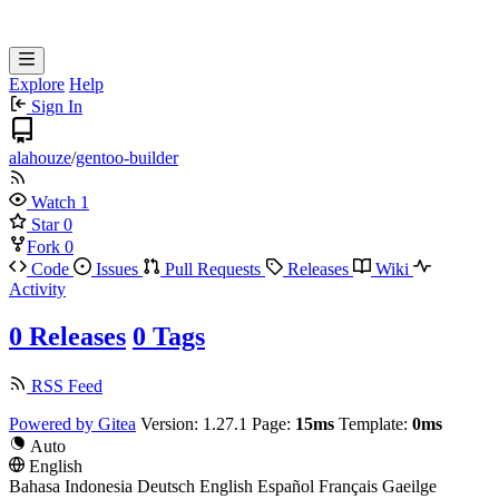
Explore
Help
Sign In
alahouze
/
gentoo-builder
Watch
1
Star
0
Fork
0
Code
Issues
Pull Requests
Releases
Wiki
Activity
0 Releases
0 Tags
RSS Feed
Powered by Gitea
Version: 1.27.1
Page:
15ms
Template:
0ms
Auto
English
Bahasa Indonesia
Deutsch
English
Español
Français
Gaeilge