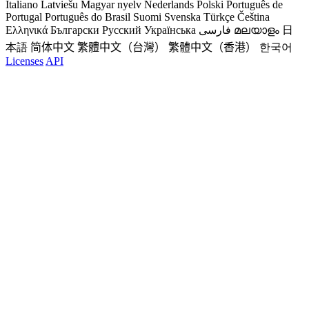
Italiano
Latviešu
Magyar nyelv
Nederlands
Polski
Português de
Portugal
Português do Brasil
Suomi
Svenska
Türkçe
Čeština
Ελληνικά
Български
Русский
Українська
فارسی
മലയാളം
日
本語
简体中文
繁體中文（台灣）
繁體中文（香港）
한국어
Licenses
API